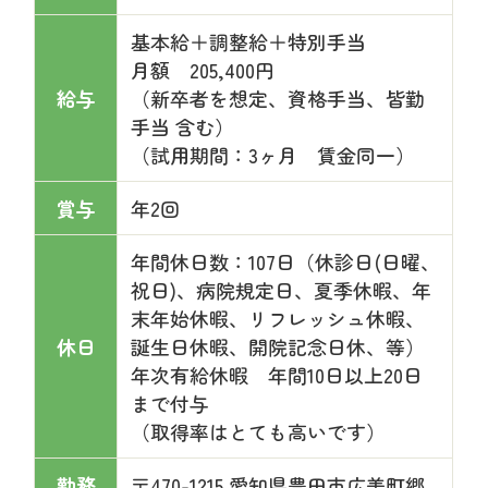
基本給＋調整給＋特別手当
月額 205,400円
給与
（新卒者を想定、資格手当、皆勤
手当 含む）
（試用期間：3ヶ月 賃金同一）
賞与
年2回
年間休日数：107日（休診日(日曜、
祝日)、病院規定日、夏季休暇、年
末年始休暇、リフレッシュ休暇、
休日
誕生日休暇、開院記念日休、等）
年次有給休暇 年間10日以上20日
まで付与
（取得率はとても高いです）
勤務
〒470-1215 愛知県豊田市広美町郷