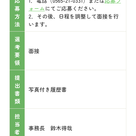
応
1．電話（0565-21-0331）または
応募フ
募
ォーム
にてご応募ください。
方
2．その後、日程を調整して面接を行
法
います。
選
考
面接
要
領
提
出
写真付き履歴書
書
類
担
当
事務長 鈴木得哉
者