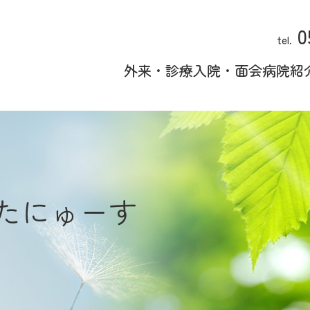
0
tel.
外来・診療
入院・面会
病院紹
たにゅーす