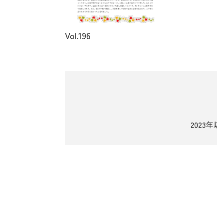
Vol.196
2023