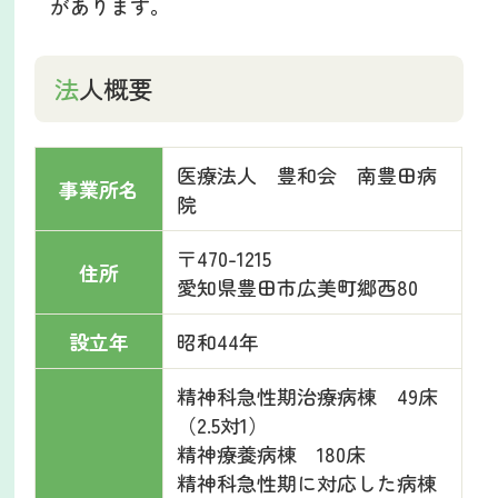
があります。
法人概要
医療法人 豊和会 南豊田病
事業所名
院
〒470-1215
住所
愛知県豊田市広美町郷西80
設立年
昭和44年
精神科急性期治療病棟 49床
（2.5対1）
精神療養病棟 180床
精神科急性期に対応した病棟